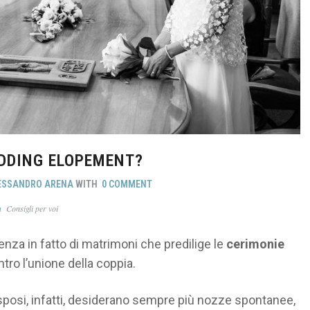
EDDING ELOPEMENT?
ESSANDRO ARENA
WITH
0 COMMENT
In
Consigli per voi
za in fatto di matrimoni che predilige le
cerimonie
ntro l’unione della coppia.
 sposi, infatti, desiderano sempre più nozze spontanee,