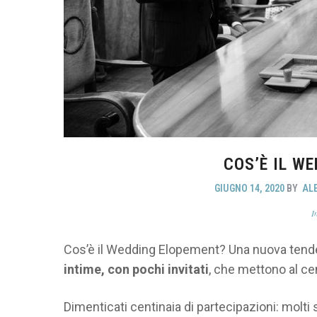
COS’È IL W
GIUGNO 14, 2020
BY
AL
Cos’è il Wedding Elopement? Una nuova tenden
intime, con pochi invitati
, che mettono al ce
Dimenticati centinaia di partecipazioni: molti