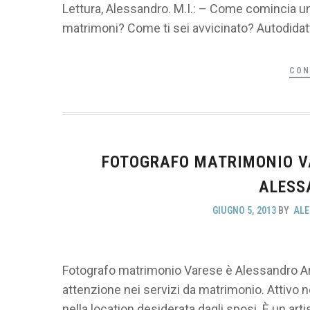
Lettura, Alessandro. M.I.: – Come comincia un
matrimoni? Come ti sei avvicinato? Autodidatt
CON
FOTOGRAFO MATRIMONIO VA
ALESS
GIUGNO 5, 2013
BY
ALE
Fotografo matrimonio Varese è Alessandro Are
attenzione nei servizi da matrimonio. Attivo n
nella location desiderata dagli sposi. È un arti