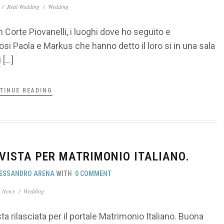
/
Real Wedding
/
Wedding
 Corte Piovanelli, i luoghi dove ho seguito e
si Paola e Markus che hanno detto il loro si in una sala
 […]
TINUE READING
VISTA PER MATRIMONIO ITALIANO.
ESSANDRO ARENA
WITH
0 COMMENT
n
News
/
Wedding
ta rilasciata per il portale Matrimonio Italiano. Buona