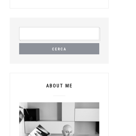
RICERCA
PER:
ABOUT ME