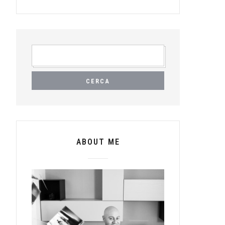
RICERCA
PER:
ABOUT ME