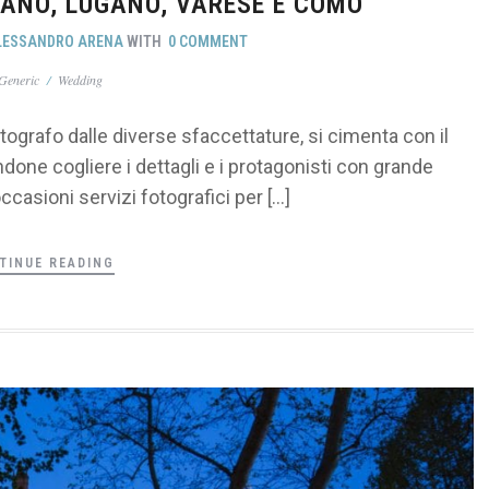
ANO, LUGANO, VARESE E COMO
LESSANDRO ARENA
WITH
0 COMMENT
Generic
/
Wedding
ografo dalle diverse sfaccettature, si cimenta con il
done cogliere i dettagli e i protagonisti con grande
ccasioni servizi fotografici per […]
TINUE READING