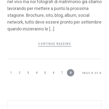
nel vivo ma noi fotografi di matrimonio già stiamo
lavorando per mettere a punto la prossima
stagione. Brochure, sito, blog, album, social
network, tutto deve essere pronto per settembre
quando inizieranno le […]
CONTINUE READING
1
2
3
4
5
6
7
8
PAGE 8 OF 8