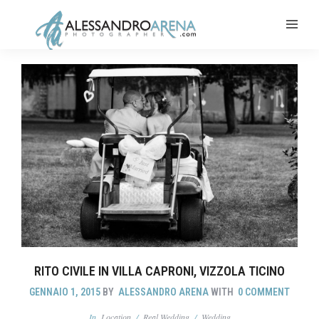
RITO CIVILE IN VILLA CAPRONI, VIZZOLA TICINO
GENNAIO 1, 2015
BY
ALESSANDRO ARENA
WITH
0 COMMENT
In
Location
/
Real Wedding
/
Wedding